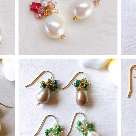
momiシリーズ プレレフア4
¥2,800
SOLD OUT
momiピアス グリーン系
¥2,500