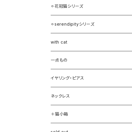
⚪︎花冠猫シリーズ
⚪︎serendipityシリーズ
with cat
一点もの
イヤリング・ピアス
ネックレス
＋猫小箱
sold out