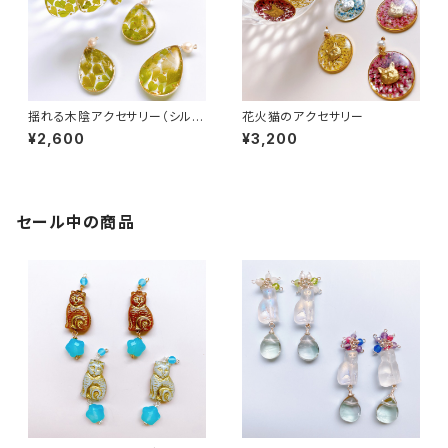
揺れる木陰アクセサリー（シルバ
花火猫のアクセサリー
ー）
¥2,600
¥3,200
セール中の商品