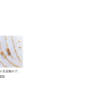
ル花冠猫のグラ
ーン
000