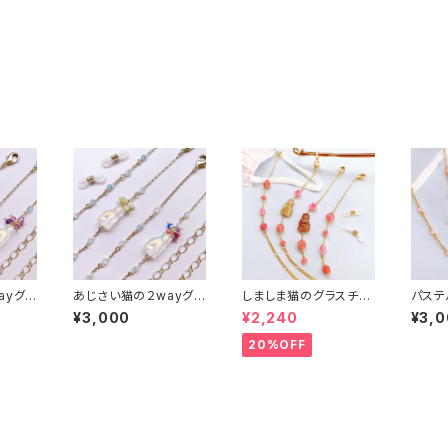
ayグラ
あじさい猫の２wayグラ
しましま猫のグラスチェ
パステ
スチェーン３
ーン
スチェ
¥3,000
¥2,240
¥3,
20%OFF