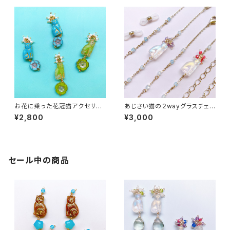
お花に乗った花冠猫アクセサリ
あじさい猫の２wayグラスチェ
ー
ーン１
¥2,800
¥3,000
セール中の商品