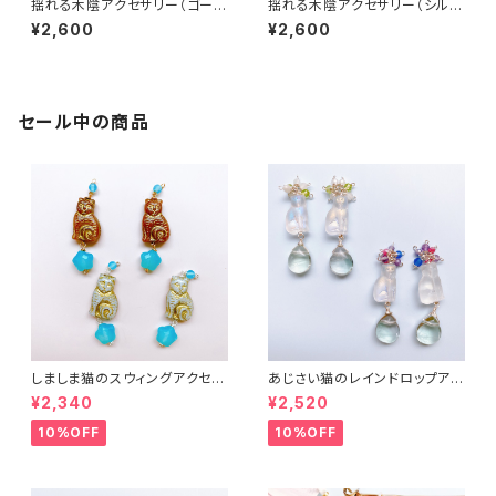
揺れる木陰アクセサリー（ゴール
揺れる木陰アクセサリー（シルバ
ド）
ー）
¥2,600
¥2,600
セール中の商品
しましま猫のスウィングアクセサ
あじさい猫のレインドロップアク
リー２
セサリー３
¥2,340
¥2,520
10%OFF
10%OFF