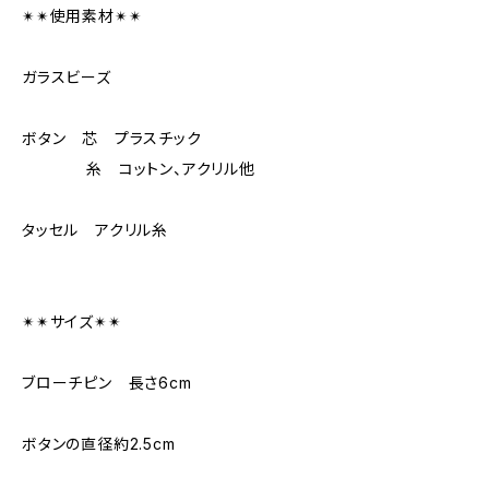
✴︎✴︎使用素材✴︎✴︎
ガラスビーズ
ボタン 芯 プラスチック
糸 コットン、アクリル他
タッセル アクリル糸
✴︎✴︎サイズ✴︎✴︎
ブローチピン 長さ6cm
ボタンの直径約2.5cm