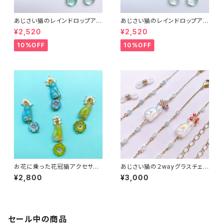
あじさい猫のレインドロップアク
あじさい猫のレインドロップアク
セサリー２
セサリー３
¥2,520
¥2,520
10%OFF
10%OFF
お花に乗った花冠猫アクセサリ
あじさい猫の２wayグラスチェ
ー
ーン１
¥2,800
¥3,000
セール中の商品