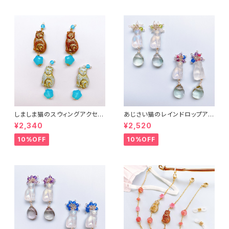
しましま猫のスウィングアクセサ
あじさい猫のレインドロップアク
リー２
セサリー３
¥2,340
¥2,520
10%OFF
10%OFF