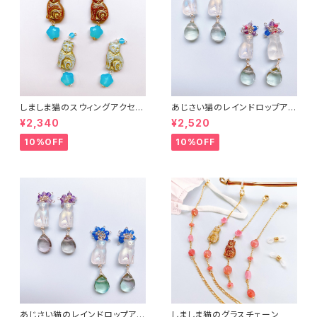
しましま猫のスウィングアクセサ
あじさい猫のレインドロップアク
リー２
セサリー３
¥2,340
¥2,520
10%OFF
10%OFF
あじさい猫のレインドロップアク
しましま猫のグラスチェーン