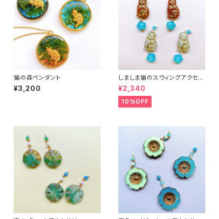
猫の森ペンダント
しましま猫のスウィングアクセサ
リー２
¥3,200
¥2,340
10%OFF