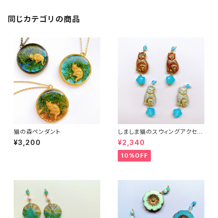
同じカテゴリの商品
猫の森ペンダント
しましま猫のスウィングアクセサ
リー２
¥3,200
¥2,340
10%OFF