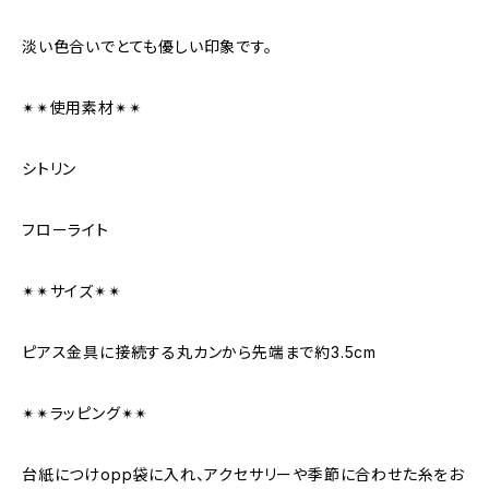
淡い色合いでとても優しい印象です。
✴︎✴︎使用素材✴︎✴︎
シトリン
フローライト
✴︎✴︎サイズ✴︎✴︎
ピアス金具に接続する丸カンから先端まで約3.5cm
✴︎✴︎ラッピング✴︎✴︎
台紙につけopp袋に入れ、アクセサリーや季節に合わせた糸をお