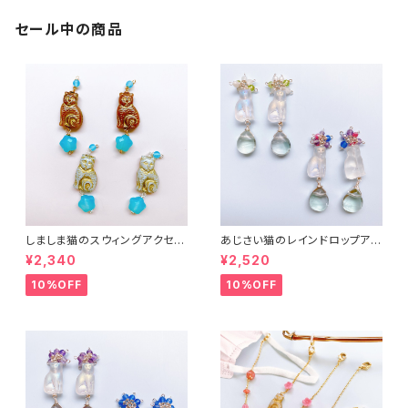
セール中の商品
しましま猫のスウィングアクセサ
あじさい猫のレインドロップアク
リー２
セサリー３
¥2,340
¥2,520
10%OFF
10%OFF