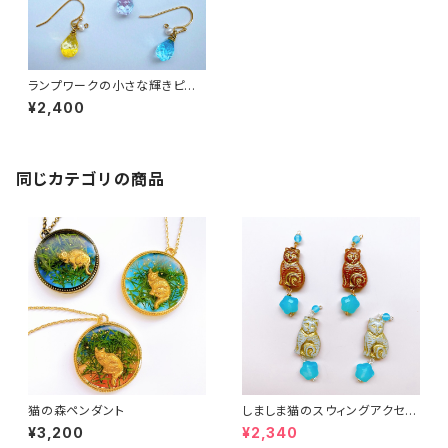
ランプワークの小さな輝きピア
ス
¥2,400
同じカテゴリの商品
猫の森ペンダント
しましま猫のスウィングアクセサ
リー２
¥3,200
¥2,340