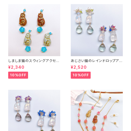
しましま猫のスウィングアクセサ
あじさい猫のレインドロップアク
リー２
セサリー３
¥2,340
¥2,520
10%OFF
10%OFF