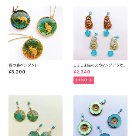
猫の森ペンダント
しましま猫のスウィングアクセサ
リー２
¥3,200
¥2,340
10%OFF